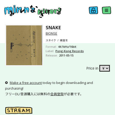
SNAKE
BIONSE
スネイク
/
微音生
Format
44.1kHz/16bit
Label
Pong-Kong Records
Release
2011-05-15
Price in
Make a free account
today to begin downloading and
purchasing!
フリーDL/音源購入には無料の
会員登録
が必要です。