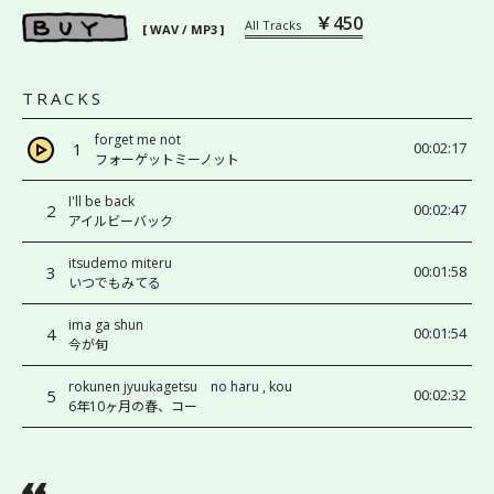
￥450
All Tracks
[ WAV / MP3 ]
TRACKS
forget me not
1
00:02:17
フォーゲットミーノット
I'll be back
2
00:02:47
アイルビーバック
itsudemo miteru
3
00:01:58
いつでもみてる
ima ga shun
4
00:01:54
今が旬
rokunen jyuukagetsu no haru , kou
5
00:02:32
6年10ヶ月の春、コー