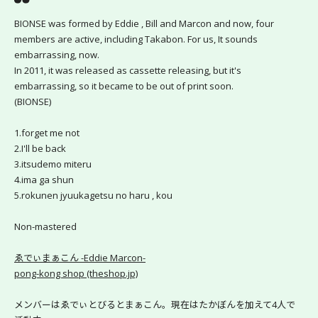
BIONSE was formed by Eddie , Bill and Marcon and now, four 
members are active, including Takabon. For us, It sounds 
embarrassing, now.
In 2011, it was released as cassette releasing, but it's 
embarrassing, so it became to be out of print soon.
(BIONSE)
1.forget me not
2.I'll be back
3.itsudemo miteru
4.ima ga shun
5.rokunen jyuukagetsu no haru , kou
Non-mastered
ゑでぃまぁこん -Eddie Marcon-
pong-kong shop (theshop.jp)
メンバーはゑでぃとびるとまぁこん。現在はたかぼんを加えて4人で