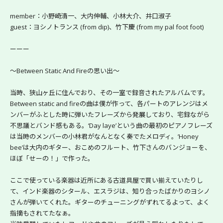
member：小野崎清一、大内伸輔、小林大介、井口淑子
guest：ヨシノトランス (from dip)、竹下慶 (from my pal foot foot)
ーーー
～Between Static And Fireの思い出～
当時、狭山ヶ丘に住んでおり、その一室で録音されたアルバムです。
Between static and fireの曲は僕が作って、各パートのアレンジはメ
ンバーがふとした時に弾いたフレーズから発展しており、宅録ながら
不思議とバンド感もある。‘Day laye’という曲の最初のピアノフレーズ
は当時のメンバーの小林君がなんとなく奏でたメロディ。’Honey 
bee’は大内のギター、おこめのフルート、竹下さんのバンジョーを、
ほぼ「せーの！」で作った。
ここで使っている楽器は近所にある古道具屋で買い揃えていたりし
て、インド楽器のシタール、エスラジは、知り合ったばかりのヨシノ
さんが弾いてくれた。ギターのチューニングがずれてるよって、よく
指摘もされてたなぁ。