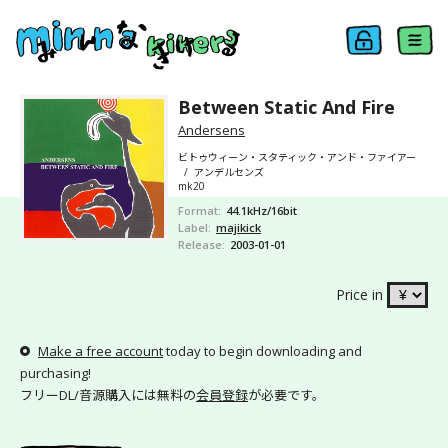
Between Static And Fire
Andersens
ビトゥウィーン・スタティック・アンド・ファイアー
/
アンデルセンズ
mk20
Format
44.1kHz/16bit
Label
majikick
Release
2003-01-01
Price in
Make a free account
today to begin downloading and
purchasing!
フリーDL/音源購入には無料の
会員登録
が必要です。