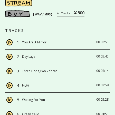
￥800
All Tracks
[ WAV / MP3 ]
TRACKS
1
00:02:53
You Are A Mirror
2
00:05:45
Day Laye
3
00:07:14
Three Lions,Two Zebras
4
00:03:59
Hi,Hi
5
00:05:28
Waiting For You
6
00:01:53
Green Cello