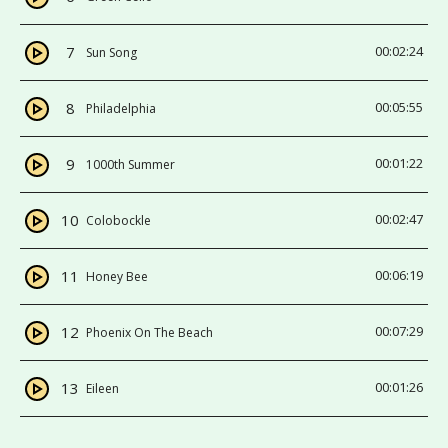
7
00:02:24
Sun Song
8
00:05:55
Philadelphia
9
00:01:22
1000th Summer
10
00:02:47
Colobockle
11
00:06:19
Honey Bee
12
00:07:29
Phoenix On The Beach
13
00:01:26
Eileen