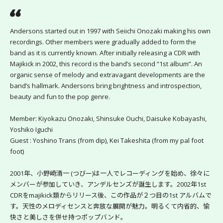
Andersons started out in 1997 with Seiichi Onozaki making his own 
recordings. Other members were gradually added to form the 
band as it is currently known. After initially releasing a CDR with 
Majikick in 2002, this record is the band’s second “1st album”. An 
organic sense of melody and extravagant developments are the 
band’s hallmark. Andersons bring brightness and introspection, 
beauty and fun to the pop genre.
Member: Kiyokazu Onozaki, Shinsuke Ouchi, Daisuke Kobayashi, 
Yoshiko Iguchi
Guest : Yoshino Trans (from dip), Kei Takeshita (from my pal foot 
foot)
2001年、小野崎清一 (つびー)は一人でレコーディングを始め、徐々に
メンバーが参加していき、アンデルセンズが誕生します。2002年1st 
CDRをmajikick類からリリース後、この作品が２つ目の1st アルバムで
す。天性のメロディセンスと奔放な展開が魅力。明るくて内省的、愉
快さと美しさを併せ持つポップバンド。