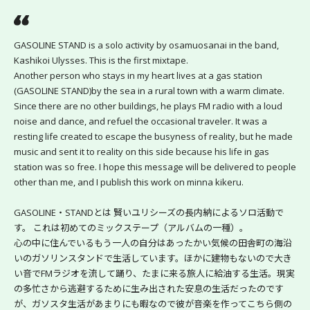
GASOLINE STAND is a solo activity by osamuosanai in the band, 
Kashikoi Ulysses. This is the first mixtape.
Another person who stays in my heart lives at a gas station 
(GASOLINE STAND)by the sea in a rural town with a warm climate. 
Since there are no other buildings, he plays FM radio with a loud 
noise and dance, and refuel the occasional traveler. It was a 
resting life created to escape the busyness of reality, but he made 
music and sent it to reality on this side because his life in gas 
station was so free. I hope this message will be delivered to people 
other than me, and I publish this work on minna kikeru.
GASOLINE・STANDとは 賢いユリシーズの長内納によるソロ活動で
す。 これは初めてのミックステープ（アルバムの一種）。
心の中に住んでいるもう一人の自分はあったかい気候の田舎町の海沿
いのガソリンスタンドで生活しています。ほかに建物もないので大き
い音でFMラジオを流して踊り、たまに来る旅人に給油する生活。現実
の多忙さから逃避するために生み出された安息の生活だったのです
が、ガソスタ生活があまりにも暇なので彼が音楽を作ってこちら側の