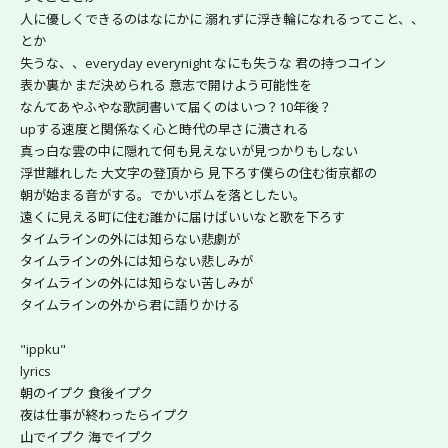
人に優しくできるのはなにかに 溺れずに浮き輪になれるってこと、、
とか
失うな、、everyday everynight なにも失うな 君の持つコイン
表か裏か まだ決められる 意志で開けよう可能性を
なんてあやふやな歌詞書いて届くのはいつ？10年後？
upする速度と関係なく心と時代の早さに潰される
真っ白な雲の中に隠れて何も見えないが見つかりもしない
浮世離れした 大文字の登頂から 見下ろす僕らの住む街京都の
朝が始まる音がする。でかいボムを落としたい。
遠くに見える町に住む誰かに届けばいいなと歌を下ろす
タイムラインの外には知らない悲劇が
タイムラインの外には知らない悲しみが
タイムラインの外には知らない苦しみが
タイムラインの外から君に語りかける
"ippku"
lyrics
朝のイプク 食後イプク
夜は仕事が終わったらイプク
山でイプク 海でイプク