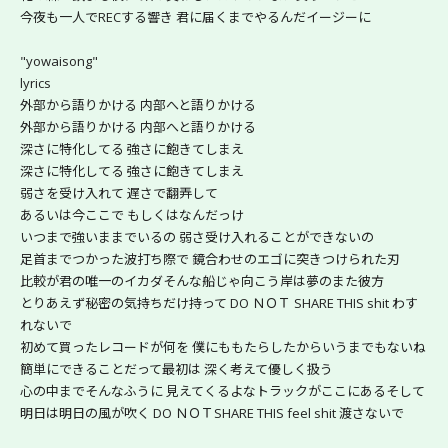
今夜も一人でRECする響き 君に届くまでやるんだイージーに
"yowaisong"
lyrics
外部から語りかける 内部へと語りかける
外部から語りかける 内部へと語りかける
深さに特化してる 強さに飽きてしまえ
深さに特化してる 強さに飽きてしまえ
弱さを受け入れて 遅さで翻弄して
あるいは今ここで もしくはなんだっけ
いつまで強いままでいるの 弱さ受け入れることができないの
足首までつかった波打ち際で 鏡合わせのエゴに突きつけられた刃
比較が君の唯一のイカダそんな船じゃ向こう岸は夢のまた彼方
とりあえず秘密の気持ちだけ持って DO ＮＯＴ SHARE THIS shit わす
れないで
初めて買ったレコードが何を 僕にももたらしたからいうまでもないね
簡単にできることだって最初は 深く考えて優しく扱う
心の中までそんなふうに 見えてくるよなトラックがここにあるそして
明日は明日の風が吹く DO ＮＯＴSHARE THIS feel shit 渡さないで