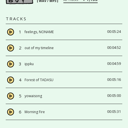
[ WAV / MP3 ]
TRACKS
1
00:05:24
feelings, NONAME
2
00:04:52
out of my timeline
3
00:04:59
ippku
4
00:05:16
Forest of TADASU
5
00:05:00
yowaisong
6
00:05:31
Morning Fire