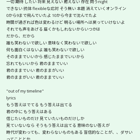
一切 期待 したい 将来 見えない 癒えない 存在 問うnight
できない 抗体 flexibleな応対 そう無い 本題 消えていくオンライン
0から9まで飛んでいたよ 10から今まで沈んでたよ
時間が過ぎれば色は変わるけど 明るい場所へは戻っていけないよ
それでも声をあげる 届くかもしれないからいつかは
だから、だから
誰も笑わないで欲しい 意味なく笑わないで欲しい
何も面白くはないよ 誰も笑わないで欲しい
そのままでいいから 感じたままでいいから
忘れてもいいから 君のままでいい
君のままでいい 君のままがいい
君のままがいい 君のままでいい
"out of my timeline"
lyrics
もう答えはでてる もう答えは出てる
君の中に もう答えはある
信じたいものだけ 見ていたいものだけしか
見ていないなら そうもう答えは出てる 意味のない答えが
時代が変わっても、変わらないものもある 盲信的なことが、、ダサい
ってこととか