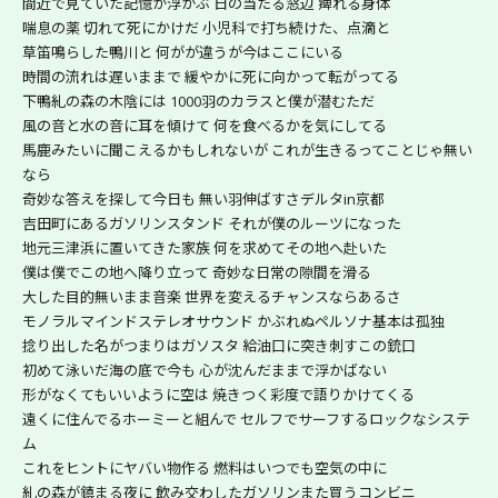
間近で見ていた記憶が浮かぶ 日の当たる窓辺 痺れる身体
喘息の薬 切れて死にかけだ 小児科で打ち続けた、点滴と
草笛鳴らした鴨川と 何がが違うが今はここにいる
時間の流れは遅いままで 緩やかに死に向かって転がってる
下鴨糺の森の木陰には 1000羽のカラスと僕が潜むただ
風の音と水の音に耳を傾けて 何を食べるかを気にしてる
馬鹿みたいに聞こえるかもしれないが これが生きるってことじゃ無い
なら
奇妙な答えを探して今日も 無い羽伸ばすさデルタin京都
吉田町にあるガソリンスタンド それが僕のルーツになった
地元三津浜に置いてきた家族 何を求めてその地へ赴いた
僕は僕でこの地へ降り立って 奇妙な日常の隙間を滑る
大した目的無いまま音楽 世界を変えるチャンスならあるさ
モノラルマインドステレオサウンド かぶれぬペルソナ基本は孤独
捻り出した名がつまりはガソスタ 給油口に突き刺すこの銃口
初めて泳いだ海の底で今も 心が沈んだままで浮かばない
形がなくてもいいように空は 焼きつく彩度で語りかけてくる
遠くに住んでるホーミーと組んで セルフでサーフするロックなシステ
ム
これをヒントにヤバい物作る 燃料はいつでも空気の中に
糺の森が鎮まる夜に 飲み交わしたガソリンまた買うコンビニ