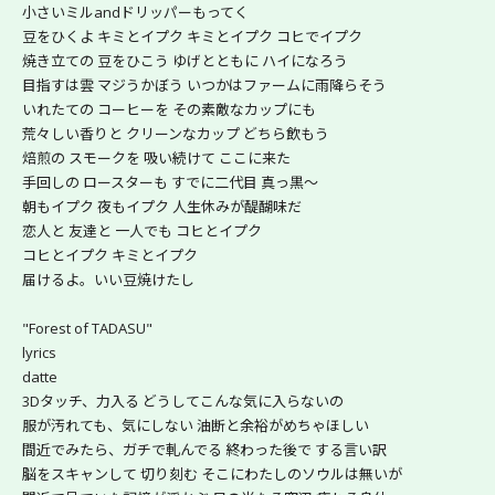
小さいミルandドリッパーもってく
豆をひくよ キミとイプク キミとイプク コヒでイプク
焼き立ての 豆をひこう ゆげとともに ハイになろう
目指すは雲 マジうかぼう いつかはファームに雨降らそう
いれたての コーヒーを その素敵なカップにも
荒々しい香りと クリーンなカップ どちら飲もう
焙煎の スモークを 吸い続けて ここに来た
手回しの ロースターも すでに二代目 真っ黒〜
朝もイプク 夜もイプク 人生休みが醍醐味だ
恋人と 友達と 一人でも コヒとイプク
コヒとイプク キミとイプク
届けるよ。いい豆焼けたし
"Forest of TADASU"
lyrics
datte
3Dタッチ、力入る どうしてこんな気に入らないの
服が汚れても、気にしない 油断と余裕がめちゃほしい
間近でみたら、ガチで軋んでる 終わった後で する言い訳
脳をスキャンして 切り刻む そこにわたしのソウルは無いが