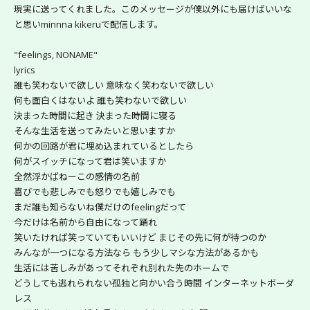
現実に送ってくれました。このメッセージが僕以外にも届けばいいな
と思いminnna kikeruで配信します。
"feelings, NONAME"
lyrics
誰も笑わないで欲しい 意味なく笑わないで欲しい
何も面白くはないよ 誰も笑わないで欲しい
決まった時間に起き 決まった時間に寝る
そんな生活を送ってみたいと思いますか
何かの回路が君に埋め込まれているとしたら
何がスイッチになって君は笑いますか
全然浮かばねーこの感情の名前
喜びでも悲しみでも怒りでも嬉しみでも
まだ誰も知らないね僕だけのfeelingだって
今だけは名前から自由になって踊れ
笑いたければ笑っていてもいいけど まじその先に何が待つのか
みんなが一つになる方法なら もう少しマシな方法があるかも
生活には苦しみがあってそれぞれ別れた先のホームで
どうしても逃れられない孤独と向かい合う時間 インターネットボーダ
レス