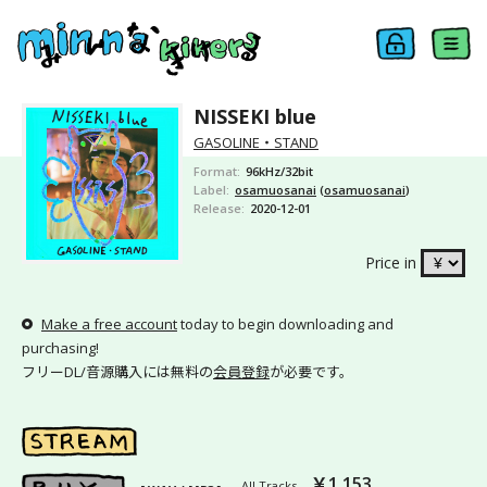
NISSEKI blue
GASOLINE・STAND
Format
96kHz/32bit
Label
osamuosanai
(
osamuosanai
)
Release
2020-12-01
Price in
Make a free account
today to begin downloading and
purchasing!
フリーDL/音源購入には無料の
会員登録
が必要です。
￥1,153
All Tracks