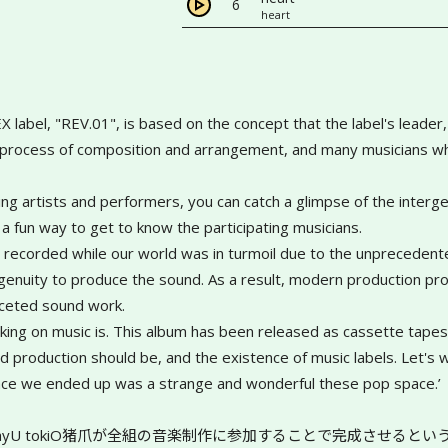
6
heart
label, "REV.01", is based on the concept that the label's leader, 
he process of composition and arrangement, and many musicians w
ing artists and performers, you can catch a glimpse of the intergen
 a fun way to get to know the participating musicians. 
orded while our world was in turmoil due to the unprecedented v
ingenuity to produce the sound. As a result, modern production pr
faceted sound work.
king on music is. This album has been released as cassette tapes 
 production should be, and the existence of music labels. Let's w
place we ended up was a strange and wonderful these pop space.’
U tokiO猪爪が全組の音楽制作に参加することで完成させるというコ