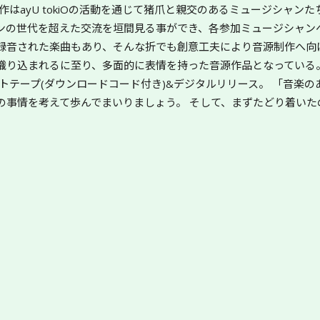
1作はayU tokiOの活動を通じて猪爪と親交のあるミュージシャン
ンの世代を超えた交流を垣間見る事ができ、各参加ミュージシャン
録音された楽曲もあり、そんな折でも創意工夫により音源制作へ向
織り込まれるに至り、多面的に表情を持った音源作品となっている
トテープ(ダウンロードコード付き)&デジタルリリース。 「音楽
の事情を考えて歩んでまいりましょう。 そして、まずたどり着い