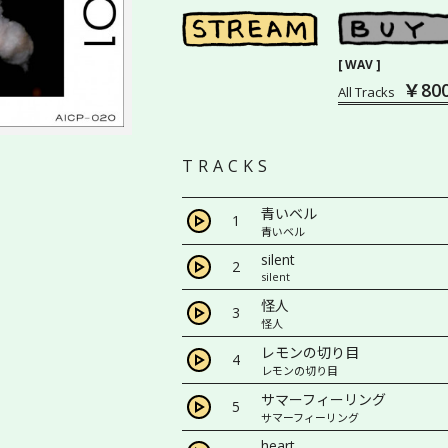
[ WAV ]
￥80
All Tracks
TRACKS
青いベル
1
青いベル
silent
2
silent
怪人
3
怪人
レモンの切り目
4
レモンの切り目
サマーフィーリング
5
サマーフィーリング
heart