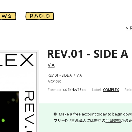
REV.01 - SIDE A
V.A
REV.01 - SIDE A
/
V.A
AICP-020
Format
44.1kHz/16bit
Label
COMPLEX
Rel
Make a free account
today to begin dow
フリーDL/音源購入には無料の
会員登録
が必