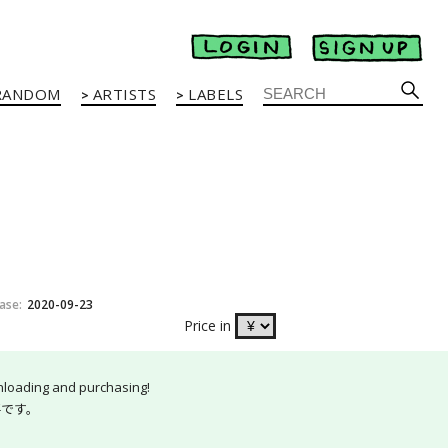
RANDOM
ARTISTS
LABELS
ease
2020-09-23
Price in
nloading and purchasing!
要です。