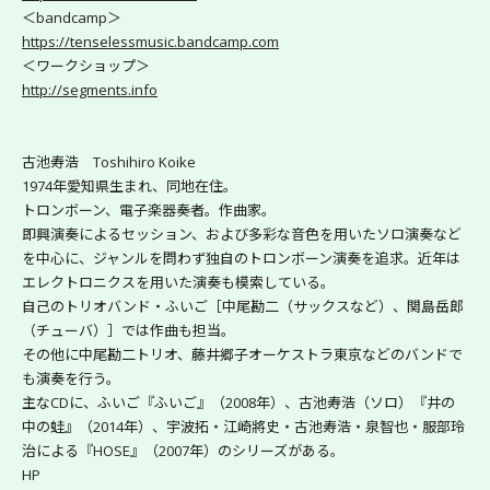
＜bandcamp＞
https://tenselessmusic.bandcamp.com
＜ワークショップ＞
http://segments.info
古池寿浩　Toshihiro Koike
1974年愛知県生まれ、同地在住。
トロンボーン、電子楽器奏者。作曲家。
即興演奏によるセッション、および多彩な音色を用いたソロ演奏など
を中心に、ジャンルを問わず独自のトロンボーン演奏を追求。近年は
エレクトロニクスを用いた演奏も模索している。
自己のトリオバンド・ふいご［中尾勘二（サックスなど）、関島岳郎
（チューバ）］では作曲も担当。
その他に中尾勘二トリオ、藤井郷子オーケストラ東京などのバンドで
も演奏を行う。
主なCDに、ふいご『ふいご』（2008年）、古池寿浩（ソロ）『井の
中の蛙』（2014年）、宇波拓・江崎將史・古池寿浩・泉智也・服部玲
治による『HOSE』（2007年）のシリーズがある。
HP