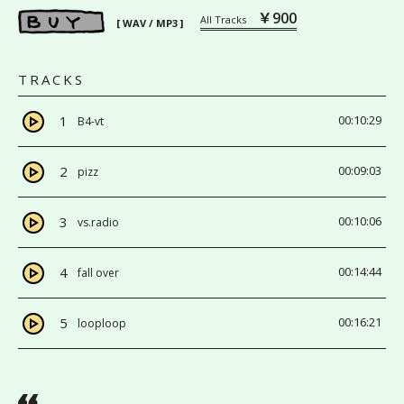
￥900
All Tracks
[ WAV / MP3 ]
TRACKS
1
00:10:29
B4-vt
2
00:09:03
pizz
3
00:10:06
vs.radio
4
00:14:44
fall over
5
00:16:21
looploop