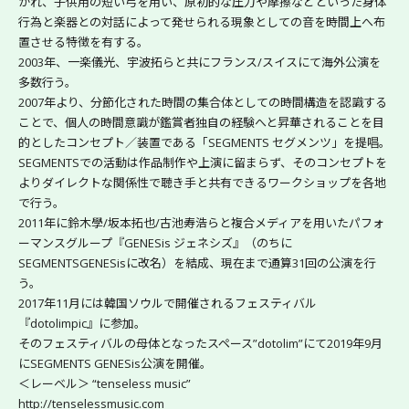
かれ、子供用の短い弓を用い、原初的な圧力や摩擦などといった身体
行為と楽器との対話によって発せられる現象としての音を時間上へ布
置させる特徴を有する。
2003年、一楽儀光、宇波拓らと共にフランス/スイスにて海外公演を
多数行う。
2007年より、分節化された時間の集合体としての時間構造を認識する
ことで、個人の時間意識が鑑賞者独自の経験へと昇華されることを目
的としたコンセプト／装置である「SEGMENTS セグメンツ」を提唱。 
SEGMENTSでの活動は作品制作や上演に留まらず、そのコンセプトを
よりダイレクトな関係性で聴き手と共有できるワークショップを各地
で行う。
2011年に鈴木學/坂本拓也/古池寿浩らと複合メディアを用いたパフォ
ーマンスグループ『GENESis ジェネシズ』（のちに
SEGMENTSGENESisに改名）を結成、現在まで通算31回の公演を行
う。
2017年11月には韓国ソウルで開催されるフェスティバル
『dotolimpic』に参加。
そのフェスティバルの母体となったスペース”dotolim”にて2019年9月
にSEGMENTS GENESis公演を開催。
＜レーベル＞ “tenseless music”
http://tenselessmusic.com