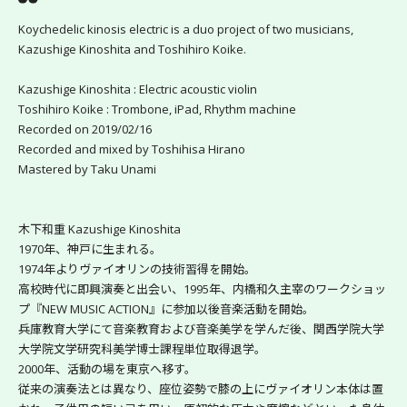
Koychedelic kinosis electric is a duo project of two musicians, 
Kazushige Kinoshita and Toshihiro Koike.
Kazushige Kinoshita : Electric acoustic violin
Toshihiro Koike : Trombone, iPad, Rhythm machine
Recorded on 2019/02/16
Recorded and mixed by Toshihisa Hirano
Mastered by Taku Unami
木下和重 Kazushige Kinoshita
1970年、神戸に生まれる。
1974年よりヴァイオリンの技術習得を開始。
高校時代に即興演奏と出会い、1995年、内橋和久主宰のワークショッ
プ『NEW MUSIC ACTION』に参加以後音楽活動を開始。
兵庫教育大学にて音楽教育および音楽美学を学んだ後、関西学院大学
大学院文学研究科美学博士課程単位取得退学。
2000年、活動の場を東京へ移す。
従来の演奏法とは異なり、座位姿勢で膝の上にヴァイオリン本体は置