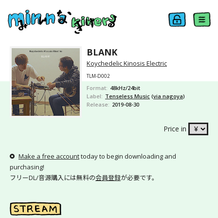
BLANK
Koychedelic Kinosis Electric
TLM-D002
Format
48kHz/24bit
Label
Tenseless Music
(
via nagoya
)
Release
2019-08-30
Price in
Make a free account
today to begin downloading and
purchasing!
フリーDL/音源購入には無料の
会員登録
が必要です。