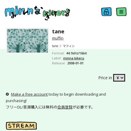
tane
muffin
tane
/
マフィン
Format
44.1kHz/16bit
Label
minna kikeru
Release
2008-01-01
Price in
Make a free account
today to begin downloading and
purchasing!
フリーDL/音源購入には無料の
会員登録
が必要です。