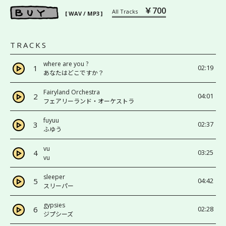
￥700
All Tracks
[ WAV / MP3 ]
TRACKS
where are you ?
1
02:19
あなたはどこですか？
Fairyland Orchestra
2
04:01
フェアリーランド・オーケストラ
fuyuu
3
02:37
ふゆう
vu
4
03:25
vu
sleeper
5
04:42
スリーパー
gypsies
6
02:28
ジプシーズ