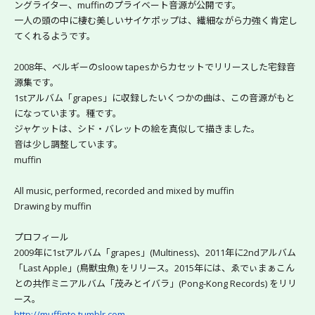
ングライター、muffinのプライベート音源が公開です。
一人の頭の中に棲む美しいサイケポップは、繊細ながら力強く肯定し
てくれるようです。
2008年、ベルギーのsloow tapesからカセットでリリースした宅録音
源集です。
1stアルバム「grapes」に収録したいくつかの曲は、この音源がもと
になっています。種です。
ジャケットは、シド・バレットの絵を真似して描きました。
音は少し調整しています。
muffin
All music, performed, recorded and mixed by muffin
Drawing by muffin
プロフィール
2009年に1stアルバム「grapes」(Multiness)、2011年に2ndアルバム
「Last Apple」(鳥獣虫魚) をリリース。2015年には、ゑでぃまぁこん
との共作ミニアルバム「茂みとイバラ」(Pong-Kong Records) をリリ
ース。
http://muffinto.tumblr.com