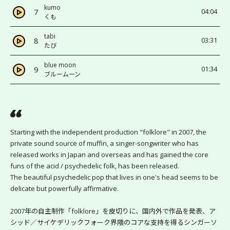
kumo
7
04:04
くも
tabi
8
03:31
たび
blue moon
9
01:34
ブルームーン
Starting with the independent production "folklore" in 2007, the 
private sound source of muffin, a singer-songwriter who has 
released works in Japan and overseas and has gained the core 
funs of the acid / psychedelic folk, has been released.
The beautiful psychedelic pop that lives in one's head seems to be 
delicate but powerfully affirmative.
2007年の自主制作「folklore」を皮切りに、国内外で作品を発表、ア
シッド／サイケデリックフォーク界隈のコアな支持を得るシンガーソ