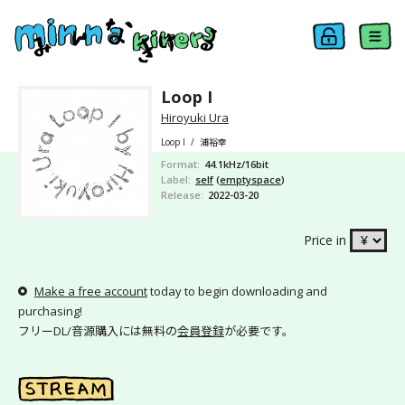
Loop I
Hiroyuki Ura
Loop I
/
浦裕幸
Format
44.1kHz/16bit
Label
self
(
emptyspace
)
Release
2022-03-20
Price in
Make a free account
today to begin downloading and
purchasing!
フリーDL/音源購入には無料の
会員登録
が必要です。