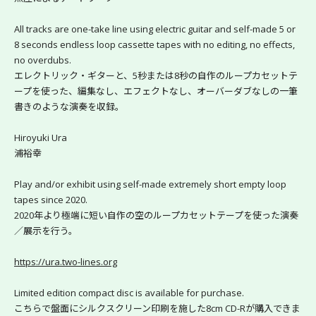
All tracks are one-take line using electric guitar and self-made 5 or 
8 seconds endless loop cassette tapes with no editing, no effects, 
no overdubs.
エレクトリック・ギターと、5秒または8秒の自作のループカセットテ
ープを使った、編集なし、エフェクトなし、オーバーダブなしの一筆
書きのような演奏を収録。
Hiroyuki Ura
浦裕幸
Play and/or exhibit using self-made extremely short empty loop 
tapes since 2020. 
2020年より極端に短い自作の空のループカセットテープを使った演奏
／展示を行う。
https://ura.two-lines.org
Limited edition compact disc is available for purchase.
こちらで盤面にシルクスクリーン印刷を施した8cm CD-Rが購入できま