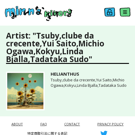
Artist: "Tsuby,clube da
crecente,Yui Saito,Michio
Ogawa,Kokyu,Linda
Bjalla,Tadataka Sudo"
HELIANTHUS
Tsuby,clube da crecente,Yui Saito,Michio
Ogawa,Kokyu,Linda Bjalla,Tadataka Sudo
ABOUT
FAQ
CONTACT
PRIVACY POLICY
特定商取引法に関する表記